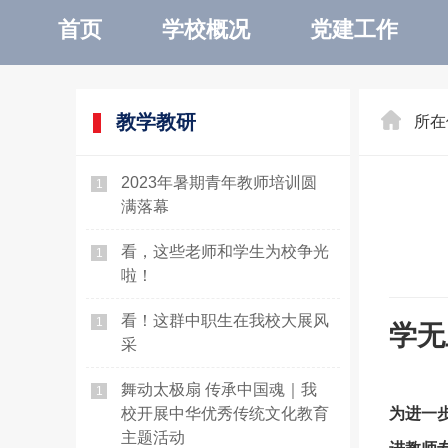
首页
学校概况
党建工作
教学教研
所在
2023年暑期青年教师培训圆
1
满落幕
看，这些老师和学生为校争光
1
啦！
看！这群中职生在我校大展风
1
学无
采
—
舞动太极扇 传承中国魂｜我
1
校开展中华优秀传统文化教育
为进一
主题活动