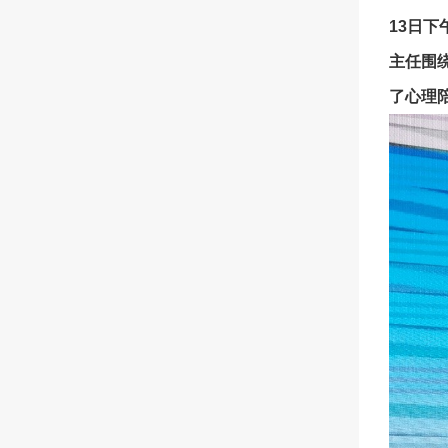
13日
主任围
了心理