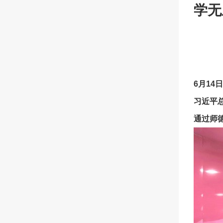
学无
—
6月1
习近平
通过师