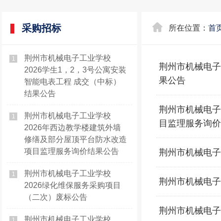
采购招标
所在位置：
首
荆州市机械电子工业学校
1
荆州市机械电子
2026学生1，2，3号公寓安装
果公告
智能电表工程 成交（中标）
结果公告
荆州市机械电子
荆州市机械电子工业学校
1
目监理服务询价
2026年西边教学楼建筑外墙
修缮及部分屋顶平台防水改造
项目监理服务询价结果公告
荆州市机械电子
荆州市机械电子工业学校
1
荆州市机械电子
2026绿化维保服务采购项目
（二次）废标公告
荆州市机械电子
荆州市机械电子工业学校
1