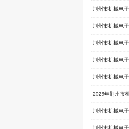
荆州市机械电子
荆州市机械电子
荆州市机械电子
荆州市机械电子
荆州市机械电子
2026年荆州
荆州市机械电子
荆州市机械电子