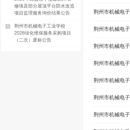
修缮及部分屋顶平台防水改造
荆州市机械电子
项目监理服务询价结果公告
荆州市机械电子工业学校
1
荆州市机械电子
2026绿化维保服务采购项目
（二次）废标公告
荆州市机械电子
荆州市机械电子
荆州市机械电子
荆州市机械电子
荆州市机械电子