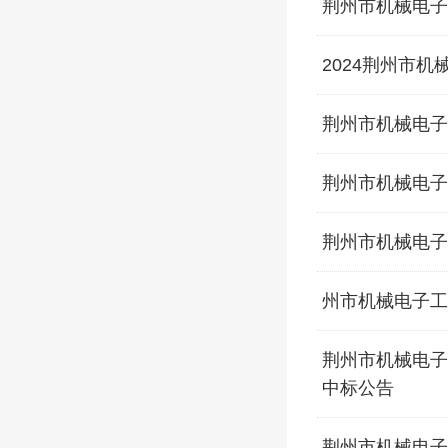
荆州市机械电子
2024荆州市
荆州市机械电子
荆州市机械电子
荆州市机械电子
州市机械电子工
荆州市机械电子
中标公告
荆州市机械电子