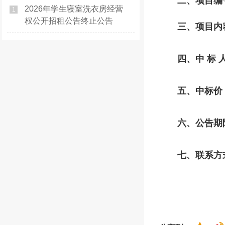
二、
项目编
2026年学生寝室洗衣房经营
1
权公开招租公告终止公告
三、
项目内
四、
中
标
五、中标价
六、公告期限
七、联系方